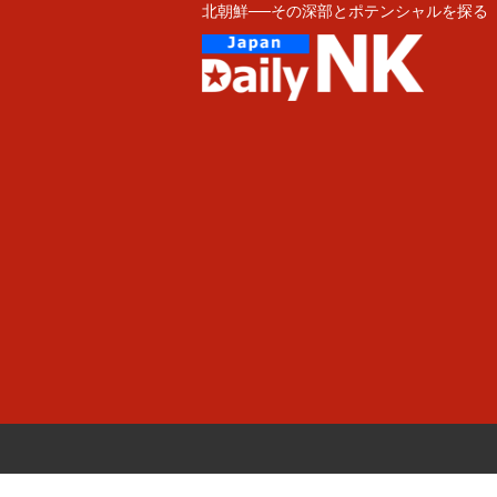
北朝鮮──その深部とポテンシャルを探る
Skip
to
content