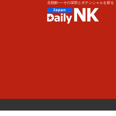
北朝鮮──その深部とポテンシャルを探る
Skip
to
content