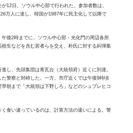
モが12日、ソウル中心部で行われた。参加者数は、
26万人に達し、韓国が1987年に民主化して以降で
、午後2時までに、ソウル中心部・光化門の周辺各所
高校生などを含む若者らを交え、朴氏に対する糾弾集
行進し、先頭集団は青瓦台（大統領府）近くに到達。
した警察と対峙した。一方、市庁近くでは午後9時頃
翌早朝まで「大統領は下野しろ」などのシュプレヒコ
きく食い違っているのは、計算方法の違いによる。警