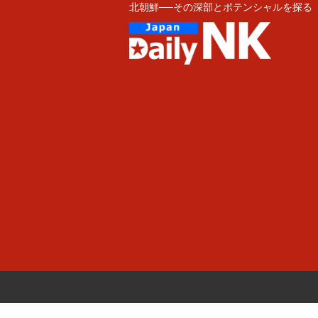
北朝鮮──その深部とポテンシャルを探る
Skip
to
content