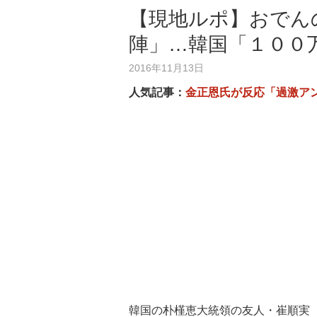
【現地ルポ】おでん
陣」…韓国「１００
2016年11月13日
人気記事：
金正恩氏が反応「過激ア
韓国の朴槿恵大統領の友人・崔順実