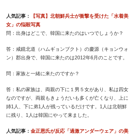
人気記事：
【写真】北朝鮮兵士が衝撃を受けた「水着美
女」の悩殺写真
問：出身はどこで、韓国に来たのはいつでしょうか？
答：咸鏡北道（ハムギョンブクト）の慶源（キョンウォ
ン）郡出身で、韓国に来たのは2012年6月のことです。
問：家族と一緒に来たのですか？
答：私の家族は、両親の下に１男５女があり、私は四女
なのですが、両親もきょうだいも多くが亡くなり、上に
姉1人、下に弟1人が残っているだけです。1人は北朝鮮
に残り、1人は韓国にやって来ました。
人気記事：
金正恩氏が反応「過激アンダーウェア」の美