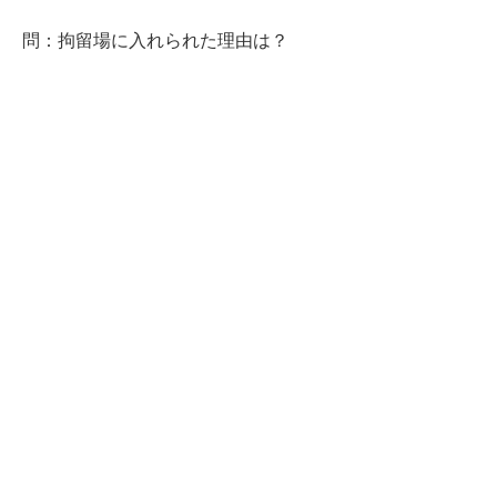
問：拘留場に入れられた理由は？