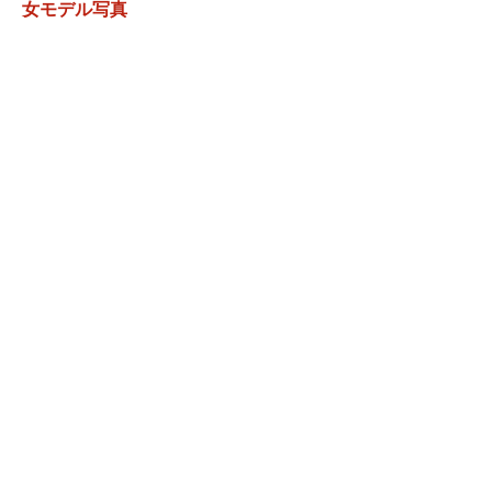
女モデル写真