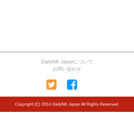
DailyNK Japanについて
お問い合わせ
Copyright (C) 2014 DailyNK Japan All Rights Reserved.