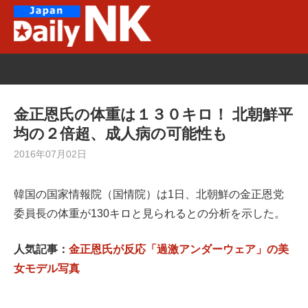
Skip
to
content
金正恩氏の体重は１３０キロ！ 北朝鮮平
均の２倍超、成人病の可能性も
2016年07月02日
韓国の国家情報院（国情院）は1日、北朝鮮の金正恩党
委員長の体重が130キロと見られるとの分析を示した。
人気記事：
金正恩氏が反応「過激アンダーウェア」の美
女モデル写真