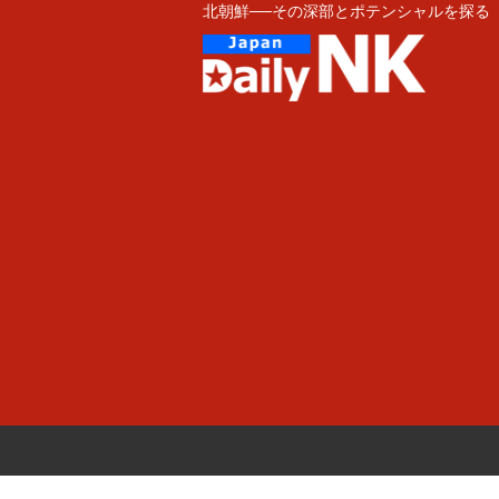
北朝鮮──その深部とポテンシャルを探る
Skip
to
content