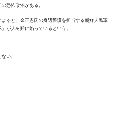
氏の恐怖政治がある。
によると、金正恩氏の身辺警護を担当する朝鮮人民軍
隊」が人材難に陥っているという。
でない。