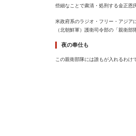
些細なことで粛清・処刑する金正恩
米政府系のラジオ・フリー・アジア
（北朝鮮軍）護衛司令部の「親衛部
夜の奉仕も
この親衛部隊には誰もが入れるわけ