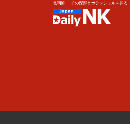
北朝鮮──その深部とポテンシャルを探る
Skip
to
content