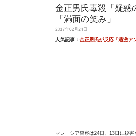
金正男氏毒殺「疑惑
「満面の笑み」
2017年02月24日
人気記事：
金正恩氏が反応「過激ア
マレーシア警察は24日、13日に殺