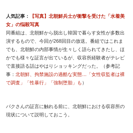
人気記事：
【写真】北朝鮮兵士が衝撃を受けた「水着美
女」の悩殺写真
同番組は、北朝鮮から脱出し韓国で暮らす女性が多数出
演するもので、今回が268回目の放送。番組ではこれま
でも、北朝鮮の内部事情が生々しく語られてきたし、ほ
かでも様々な証言が出ているが、収容所経験者がテレビ
で直接語る話はやはりショッキングだった。（参考記
事：
北朝鮮、拘禁施設の過酷な実態…「女性収監者は裸
で調査」「性暴行」「強制堕胎」も
）
パクさんの証言に触れる前に、北朝鮮における収容所の
現状について説明しておこう。