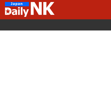
Skip
to
content