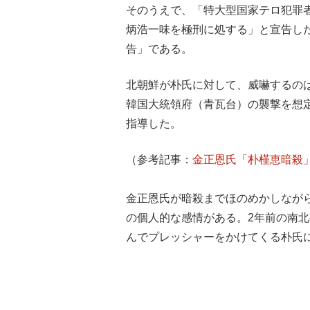
そのうえで、「特大型国家テロ犯罪
炳浩一味を極刑に処する」と宣告し
告」である。
北朝鮮が朴氏に対して、威嚇するの
韓国大統領府（青瓦台）の襲撃を想
指導した。
（参考記事：
金正恩氏「朴槿恵暗殺
金正恩氏が暗殺までほのめかしなが
の個人的な感情がある。2年前の南
んでプレッシャーをかけてくる朴氏