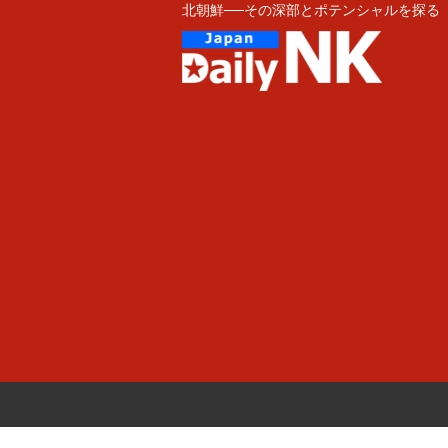
北朝鮮──その深部とポテンシャルを探る
Skip
to
content