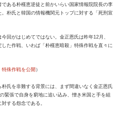
者である朴槿恵逆徒と前かいらい国家情報院院長の李
た。朴氏と韓国の情報機関元トップに対する「死刑宣
は今回がはじめてではない。金正恩氏は昨年12月、
定した作戦、いわば「朴槿恵暗殺」特殊作戦を直々に
」特殊作戦を公開
）
ら朴氏を非難する背景には、まず間違いなく金正恩氏
北の緊張で自身を窮地に追い込み、憎き米国と手を組
に対する怨念である。