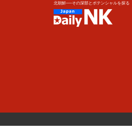
北朝鮮──その深部とポテンシャルを探る
Skip
to
content