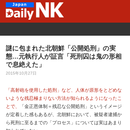
Skip
to
content
謎に包まれた北朝鮮「公開処刑」の実
態…元執行人が証言「死刑囚は鬼の形相
で息絶えた」
2015年10月27日
「高射砲を使用した処刑」など、人体が原形をとどめな
いような残忍極まりない方法が知られるようになったこ
とで、
「金正恩体制＝残忍な公開処刑」というイメージ
が定着した感もあるが、北朝鮮において、被疑者逮捕か
ら死刑に至るまでの「プロセス」については実はあまり