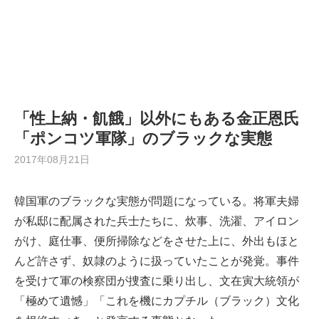
「性上納・飢餓」以外にもある金正恩氏
「ポンコツ軍隊」のブラックな実態
2017年08月21日
韓国軍のブラックな実態が問題になっている。将軍夫婦
が私邸に配属された兵士たちに、炊事、洗濯、アイロン
がけ、庭仕事、便所掃除などをさせた上に、外出もほと
んど許さず、奴隷のように扱っていたことが発覚。事件
を受けて軍の検察団が捜査に乗り出し、文在寅大統領が
「極めて遺憾」「これを機にカプチル（ブラック）文化