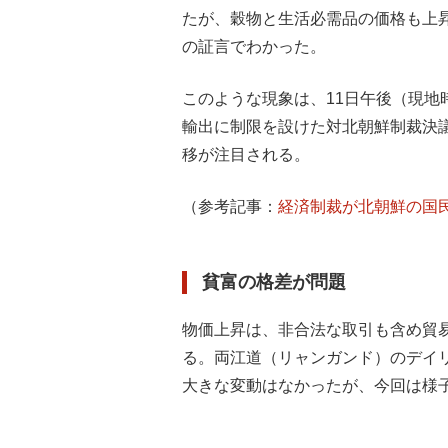
たが、穀物と生活必需品の価格も上
の証言でわかった。
このような現象は、11日午後（現
輸出に制限を設けた対北朝鮮制裁決議
移が注目される。
（参考記事：
経済制裁が北朝鮮の国
貧富の格差が問題
物価上昇は、非合法な取引も含め貿
る。両江道（リャンガンド）のデイ
大きな変動はなかったが、今回は様