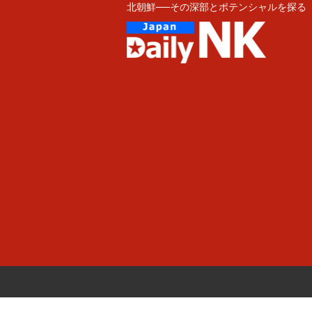
北朝鮮──その深部とポテンシャルを探る
Skip
to
content