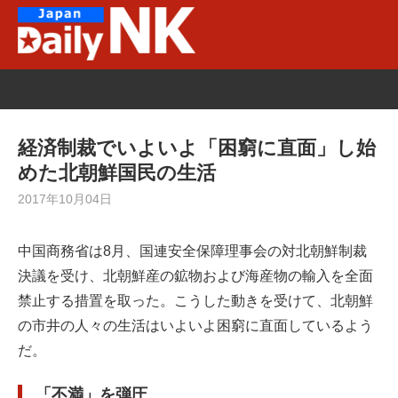
Skip
to
content
経済制裁でいよいよ「困窮に直面」し始
めた北朝鮮国民の生活
2017年10月04日
中国商務省は8月、国連安全保障理事会の対北朝鮮制裁
決議を受け、北朝鮮産の鉱物および海産物の輸入を全面
禁止する措置を取った。こうした動きを受けて、北朝鮮
の市井の人々の生活はいよいよ困窮に直面しているよう
だ。
「不満」を弾圧