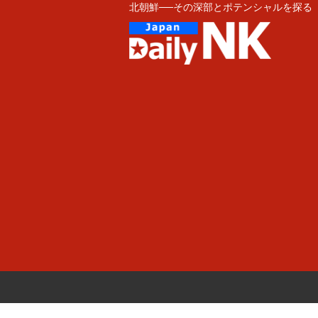
北朝鮮──その深部とポテンシャルを探る
Skip
to
content