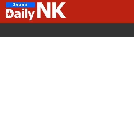
Skip
to
content