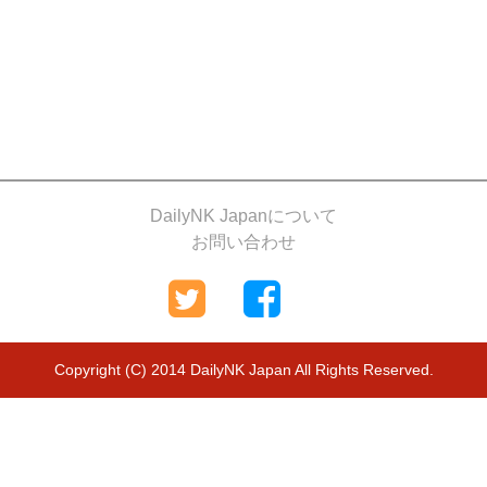
DailyNK Japanについて
お問い合わせ
Copyright (C) 2014 DailyNK Japan All Rights Reserved.