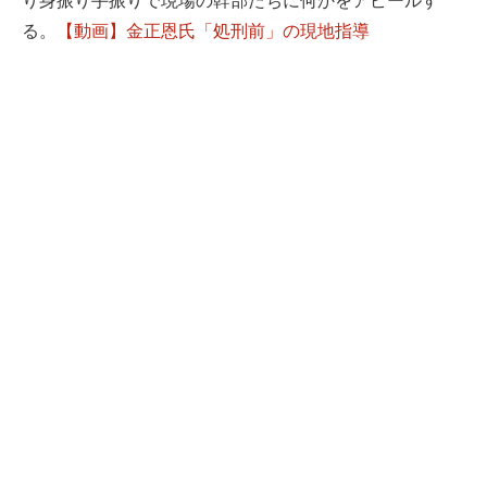
り身振り手振りで現場の幹部たちに何かをアピールす
る。
【動画】金正恩氏「処刑前」の現地指導