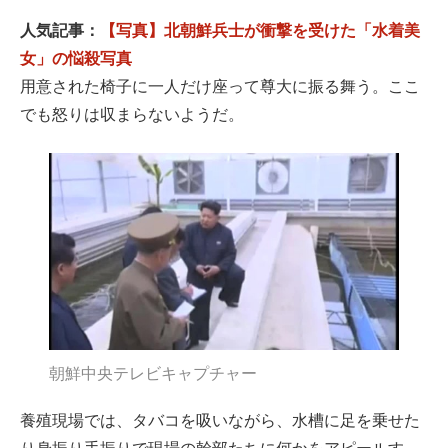
人気記事：
【写真】北朝鮮兵士が衝撃を受けた「水着美
女」の悩殺写真
用意された椅子に一人だけ座って尊大に振る舞う。ここ
でも怒りは収まらないようだ。
朝鮮中央テレビキャプチャー
養殖現場では、タバコを吸いながら、水槽に足を乗せた