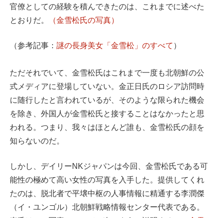
官僚としての経験を積んできたのは、これまでに述べた
とおりだ。
（金雪松氏の写真）
（参考記事：
謎の長身美女「金雪松」のすべて
）
ただそれでいて、金雪松氏はこれまで一度も北朝鮮の公
式メディアに登場していない。金正日氏のロシア訪問時
に随行したと言われているが、そのような限られた機会
を除き、外国人が金雪松氏と接することはなかったと思
われる。つまり、我々はほとんど誰も、金雪松氏の顔を
知らないのだ。
しかし、デイリーNKジャパンは今回、金雪松氏である可
能性の極めて高い女性の写真を入手した。提供してくれ
たのは、脱北者で平壌中枢の人事情報に精通する李潤傑
（イ・ユンゴル）北朝鮮戦略情報センター代表である。