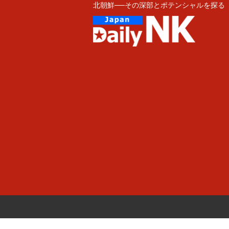
北朝鮮──その深部とポテンシャルを探る
Skip
to
content