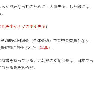
人らが些細な言動のために「大量失踪」した際には、
る。
の同級生がナゾの集団失踪
）
員会第7期第1回総会（全体会議）で党中央委員となり、
委員候補に選任された
（写真）
。
の肩書を持っている。北朝鮮の党副部長は、日本で言
に当たる高級官僚だ。