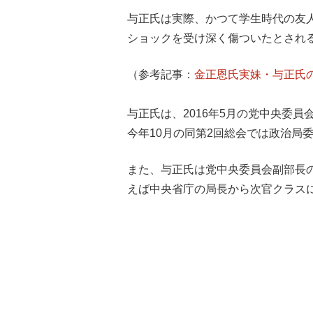
与正氏は実際、かつて学生時代の友
ショックを受け深く傷ついたとされ
（参考記事：
金正恩氏実妹・与正氏
与正氏は、2016年5月の党中央委
今年10月の同第2回総会では政治局
また、与正氏は党中央委員会副部長
えば中央省庁の局長から次官クラス