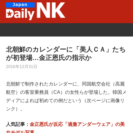
Skip
to
content
北朝鮮のカレンダーに「美人ＣＡ」たち
が初登場…金正恩氏の指示か
2016年12月31日
北朝鮮で制作されたカレンダーに、同国航空会社（高麗
航空）の客室乗務員（CA）の女性らが登場した。韓国メ
ディアによれば初めての例だという（次ページに画像リ
ンク）。
人気記事：
金正恩氏が反応「過激アンダーウェア」の美
女モデル写真