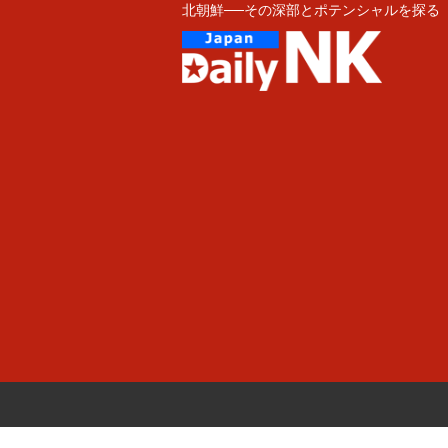
北朝鮮──その深部とポテンシャルを探る
Skip
to
content