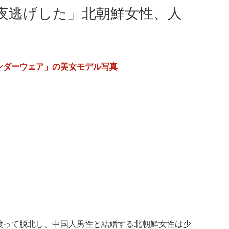
夜逃げした」北朝鮮女性、人
ンダーウェア」の美女モデル写真
渡って脱北し、中国人男性と結婚する北朝鮮女性は少