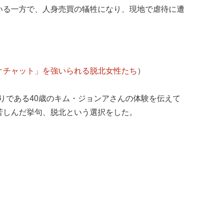
いる一方で、人身売買の犠牲になり、現地で虐待に遭
オチャット」を強いられる脱北女性たち
）
りである40歳のキム・ジョンアさんの体験を伝えて
苦しんだ挙句、脱北という選択をした。