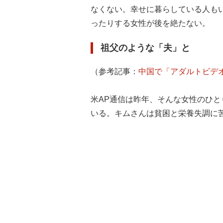
なくない。幸せに暮らしている人も
ったりする女性が後を絶たない。
祖父のような「夫」と
（参考記事：
中国で「アダルトビデ
米AP通信は昨年、そんな女性のひと
いる。キムさんは貧困と栄養失調に