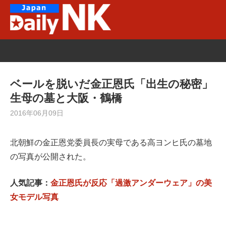
Skip
to
content
ベールを脱いだ金正恩氏「出生の秘密」
生母の墓と大阪・鶴橋
2016年06月09日
北朝鮮の金正恩党委員長の実母である高ヨンヒ氏の墓地
の写真が公開された。
人気記事：
金正恩氏が反応「過激アンダーウェア」の美
女モデル写真