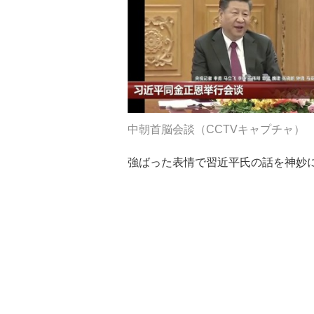
中朝首脳会談（CCTVキャプチャ）
強ばった表情で習近平氏の話を神妙に