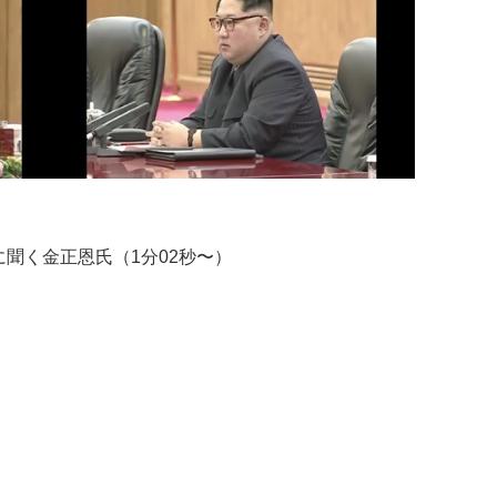
聞く金正恩氏（1分02秒〜）