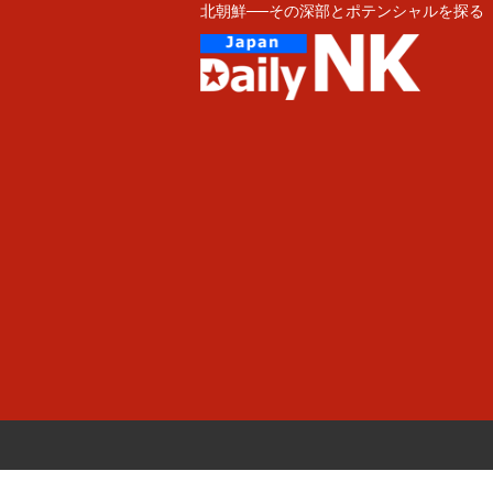
北朝鮮──その深部とポテンシャルを探る
Skip
to
content