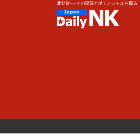
北朝鮮──その深部とポテンシャルを探る
Skip
to
content