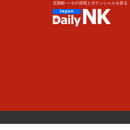
北朝鮮──その深部とポテンシャルを探る
Skip
to
content