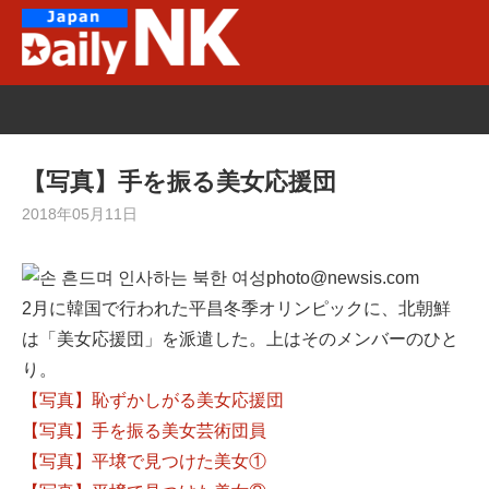
Skip
to
content
【写真】手を振る美女応援団
2018年05月11日
photo@newsis.com
2月に韓国で行われた平昌冬季オリンピックに、北朝鮮
は「美女応援団」を派遣した。上はそのメンバーのひと
り。
【写真】恥ずかしがる美女応援団
【写真】手を振る美女芸術団員
【写真】平壌で見つけた美女①