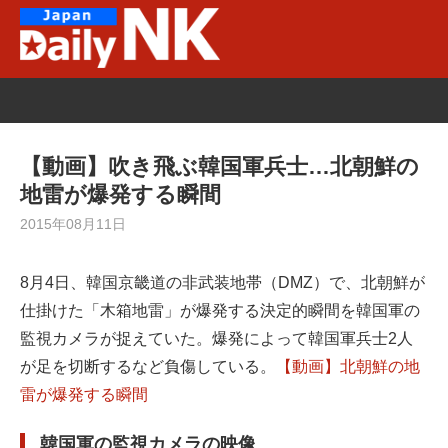
Skip
to
content
【動画】吹き飛ぶ韓国軍兵士…北朝鮮の
地雷が爆発する瞬間
2015年08月11日
8月4日、韓国京畿道の非武装地帯（DMZ）で、北朝鮮が
仕掛けた「木箱地雷」が爆発する決定的瞬間を韓国軍の
監視カメラが捉えていた。爆発によって韓国軍兵士2人
が足を切断するなど負傷している。
【動画】北朝鮮の地
雷が爆発する瞬間
韓国軍の監視カメラの映像