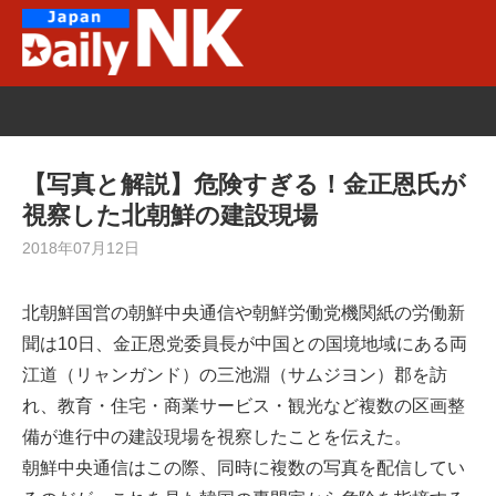
Skip
to
content
【写真と解説】危険すぎる！金正恩氏が
視察した北朝鮮の建設現場
2018年07月12日
北朝鮮国営の朝鮮中央通信や朝鮮労働党機関紙の労働新
聞は10日、金正恩党委員長が中国との国境地域にある両
江道（リャンガンド）の三池淵（サムジヨン）郡を訪
れ、教育・住宅・商業サービス・観光など複数の区画整
備が進行中の建設現場を視察したことを伝えた。
朝鮮中央通信はこの際、同時に複数の写真を配信してい