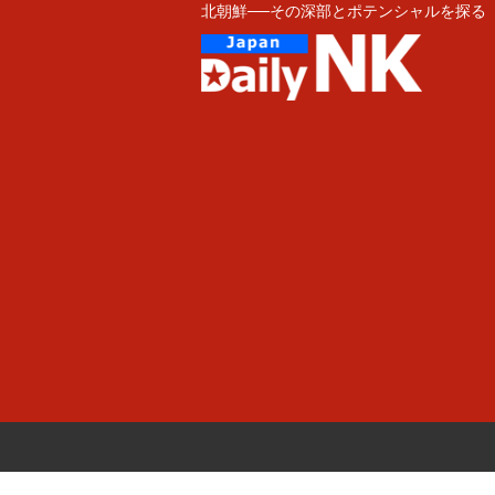
北朝鮮──その深部とポテンシャルを探る
Skip
to
content