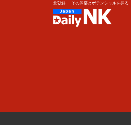
北朝鮮──その深部とポテンシャルを探る
Skip
to
content