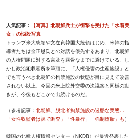
人気記事：
【写真】北朝鮮兵士が衝撃を受けた「水着美
女」の悩殺写真
トランプ米大統領や文在寅韓国大統領はじめ、米韓の指
導者たちは金正恩氏との対話を優先するあまり、北朝鮮
の人権問題に対する言及を露骨なまでに避けている。し
かし政治犯収容所を筆頭に、「人権侵害の生産施設」と
でも言うべき北朝鮮の拘禁施設の状態が目に見えて改善
されない以上、今回の米上院外交委の決議案と同様の動
きが、今後もどこかで出続けるのだ。
（参考記事：
北朝鮮、脱北者拘禁施設の過酷な実態…
「女性収監者は裸で調査」「性暴行」「強制堕胎」も
）
韓国の北韓人権情報センター（NKDB）が最近発表した