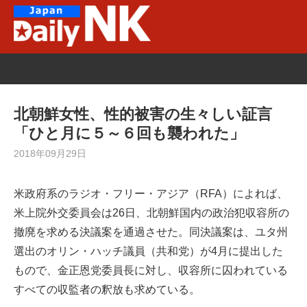
Skip
to
content
北朝鮮女性、性的被害の生々しい証言
「ひと月に５～６回も襲われた」
2018年09月29日
米政府系のラジオ・フリー・アジア（RFA）によれば、
米上院外交委員会は26日、北朝鮮国内の政治犯収容所の
撤廃を求める決議案を通過させた。同決議案は、ユタ州
選出のオリン・ハッチ議員（共和党）が4月に提出した
もので、金正恩党委員長に対し、収容所に囚われている
すべての収監者の釈放も求めている。