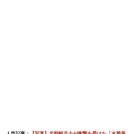
人気記事：
【写真】北朝鮮兵士が衝撃を受けた「水着美