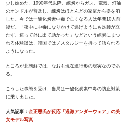
少し始めた。1990年代以降、練炭からガス、電気、灯油
のオンドルが普及し、練炭はほとんどの家庭から姿を消
した。今では一酸化炭素中毒で亡くなる人は年間10人前
後だ。「夜中に中毒になりかけて逃げようにも足腰が立
たず、這って外に出て助かった」などという練炭にまつ
わる体験談は、韓国ではノスタルジーを持って語られる
ようになった。
ところが北朝鮮では、なおも現在進行形の現実なのであ
る。
こうした事態を受け、当局は一酸化炭素中毒の防止対策
に乗り出した。
人気記事：
金正恩氏が反応「過激アンダーウェア」の美
女モデル写真