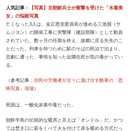
人気記事：
【写真】北朝鮮兵士が衝撃を受けた「水着美
女」の悩殺写真
亡くなった3人は、金正恩党委員長が進める三池淵（サ
ムジヨン）の開発工事に突撃隊（建設部隊）として動員
されていた。数ヶ月の任期を終え、故郷に戻る矢先のこ
とだった。列車を待つために駅のそばの民泊で泊まり、
悲劇に遭った。事情を知った近隣住民が気の毒がってい
る。
（参考記事：
住民や労働者が次々に逃げ出す酷寒の「恐
怖写真」現場
）
死因は、一酸化炭素中毒だった。
朝鮮半島の伝統的な暖房と言えば「オンドル」だ。かつ
ては焚き口に薪をくべて火を付けて床を暖める方式だっ