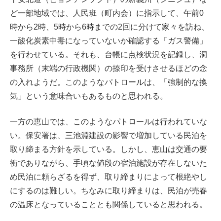
ど一部地域では、人民班（町内会）に指示して、午前0
時から2時、5時から6時までの2回に分けて家々を訪ね、
一酸化炭素中毒になっていないか確認する「ガス警備」
を行わせている。それも、台帳に点検状況を記録し、洞
事務所（末端の行政機関）の捺印を受けさせるほどの念
の入れようだ。このようなパトロールは、「強制的な換
気」という意味合いもあるものと思われる。
一方の恵山では、このようなパトロールは行われていな
い。保安署は、三池淵建設の影響で増加している民泊を
取り締まる方針を示している。しかし、恵山は交通の要
衝でありながら、手頃な値段の宿泊施設が存在しないた
め民泊に頼らざるを得ず、取り締まりによって根絶やし
にするのは難しい。ちなみに取り締まりは、民泊が売春
の温床となっていることとも関係していると思われる。