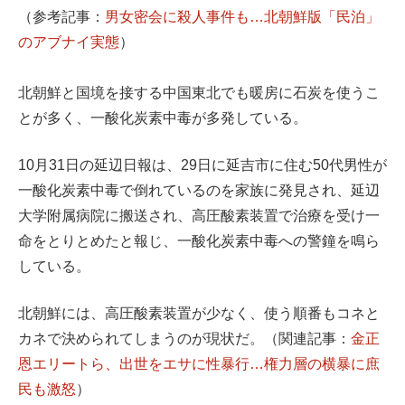
（参考記事：
男女密会に殺人事件も…北朝鮮版「民泊」
のアブナイ実態
）
北朝鮮と国境を接する中国東北でも暖房に石炭を使うこ
とが多く、一酸化炭素中毒が多発している。
10月31日の延辺日報は、29日に延吉市に住む50代男性が
一酸化炭素中毒で倒れているのを家族に発見され、延辺
大学附属病院に搬送され、高圧酸素装置で治療を受け一
命をとりとめたと報じ、一酸化炭素中毒への警鐘を鳴ら
している。
北朝鮮には、高圧酸素装置が少なく、使う順番もコネと
カネで決められてしまうのが現状だ。（関連記事：
金正
恩エリートら、出世をエサに性暴行…権力層の横暴に庶
民も激怒
）