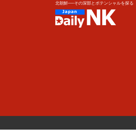
北朝鮮──その深部とポテンシャルを探る
Skip
to
content