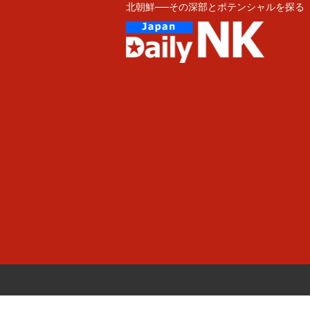
北朝鮮──その深部とポテンシャルを探る
Skip
to
content