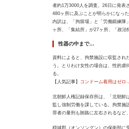
者約1万3000人を調査。26日に
480ヶ所に及ぶことが明らかになっ
内訳は、「拘留場」と「労働鍛練隊」
ヶ所、「集結所」が27ヶ所、「政治
性器の中まで…
資料によると、拘禁施設に収監され
う。とりわけ女性の場合は、性的虐
る。
【人気記事】
コンドーム着用はゼロ
北朝鮮人権記録保存所は、「北朝鮮
監し強制労働を課している。拘禁施
罪者の量刑も賄賂に左右されるなど
穏城郡（オンソングン）の保衛部に