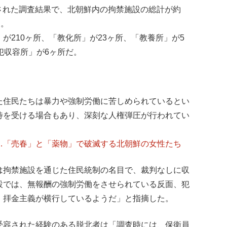
発表された調査結果で、北朝鮮内の拘禁施設の総計が約
た。
が210ヶ所、「教化所」が23ヶ所、「教養所」が5
犯収容所」が6ヶ所だ。
た住民たちは暴力や強制労働に苦しめられているとい
待を受ける場合もあり、深刻な人権弾圧が行われてい
…「売春」と「薬物」で破滅する北朝鮮の女性たち
は拘禁施設を通じた住民統制の名目で、裁判なしに収
設では、無報酬の強制労働をさせられている反面、犯
、拝金主義が横行しているようだ」と指摘した。
受容された経験のある脱北者は「調査時には、保衛員