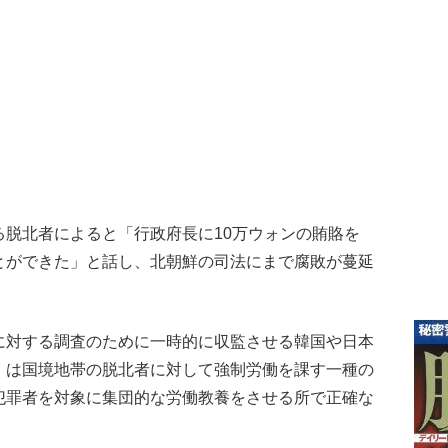
る脱北者によると「行政府長に10万ウォンの賄賂を
とができた」と話し、北朝鮮の司法にまで腐敗が蔓延
に対する調査のために一時的に収監させる韓国や日本
」は国境地帯の脱北者に対して強制労働を課す一種の
犯罪者を対象に集団的な労働教養をさせる所で正確な