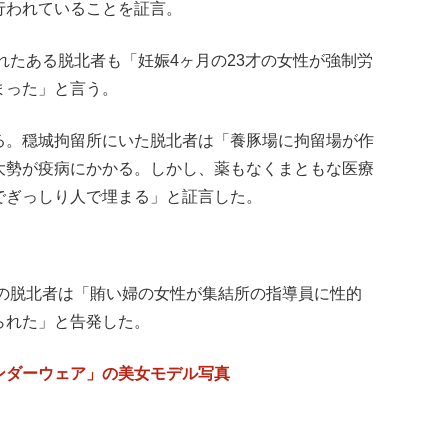
行われていることを証言。
されたある脱北者も「妊娠4ヶ月の23才の女性が強制労
まった」と言う。
る。穏城拘留所にいた脱北者は「養豚場に拘留場が作
大勢が疫病にかかる。しかし、薬もなくまともな医療
でぎっしり人で埋まる」と証言した。
別の脱北者は「賄い婦の女性が集結所の指導員に性的
られた」と告発した。
ンダーウェア」の美女モデル写真