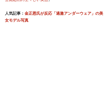
人気記事：
金正恩氏が反応「過激アンダーウェア」の美
女モデル写真