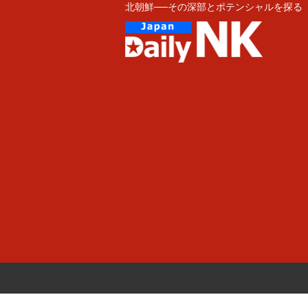
北朝鮮──その深部とポテンシャルを探る
Skip
to
content