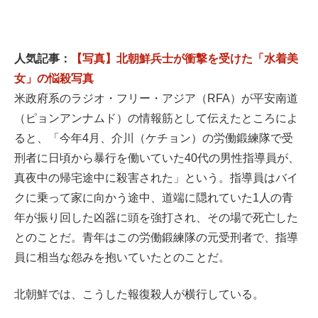
人気記事：
【写真】北朝鮮兵士が衝撃を受けた「水着美
女」の悩殺写真
米政府系のラジオ・フリー・アジア（RFA）が平安南道
（ピョンアンナムド）の情報筋として伝えたところによ
ると、「今年4月、介川（ケチョン）の労働鍛練隊で受
刑者に日頃から暴行を働いていた40代の男性指導員が、
真夜中の帰宅途中に殺害された」という。指導員はバイ
クに乗って家に向かう途中、道端に隠れていた1人の青
年が振り回した凶器に頭を強打され、その場で死亡した
とのことだ。青年はこの労働鍛練隊の元受刑者で、指導
員に相当な怨みを抱いていたとのことだ。
北朝鮮では、こうした報復殺人が横行している。