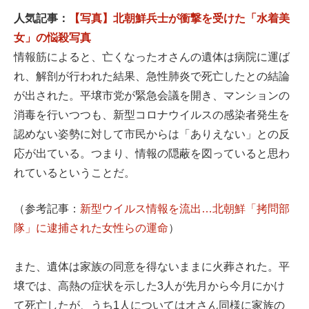
人気記事：
【写真】北朝鮮兵士が衝撃を受けた「水着美
女」の悩殺写真
情報筋によると、亡くなったオさんの遺体は病院に運ば
れ、解剖が行われた結果、急性肺炎で死亡したとの結論
が出された。平壌市党が緊急会議を開き、マンションの
消毒を行いつつも、新型コロナウイルスの感染者発生を
認めない姿勢に対して市民からは「ありえない」との反
応が出ている。つまり、情報の隠蔽を図っていると思わ
れているということだ。
（参考記事：
新型ウイルス情報を流出…北朝鮮「拷問部
隊」に逮捕された女性らの運命
）
また、遺体は家族の同意を得ないままに火葬された。平
壌では、高熱の症状を示した3人が先月から今月にかけ
て死亡したが、うち1人についてはオさん同様に家族の