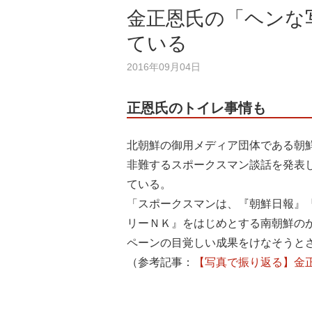
金正恩氏の「ヘンな
ている
2016年09月04日
正恩氏のトイレ事情も
北朝鮮の御用メディア団体である朝鮮
非難するスポークスマン談話を発表
ている。
「スポークスマンは、『朝鮮日報』
リーＮＫ』をはじめとする南朝鮮の
ペーンの目覚しい成果をけなそうと
（参考記事：
【写真で振り返る】金