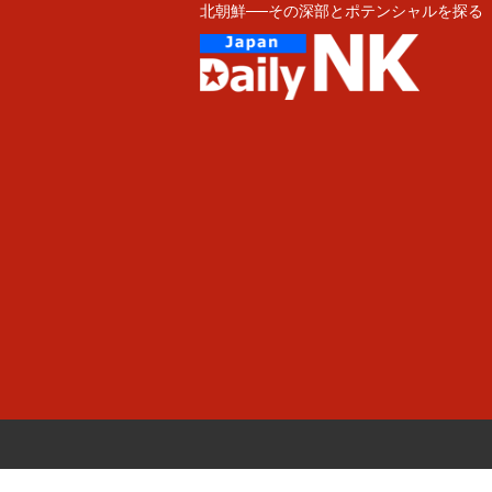
北朝鮮──その深部とポテンシャルを探る
Skip
to
content