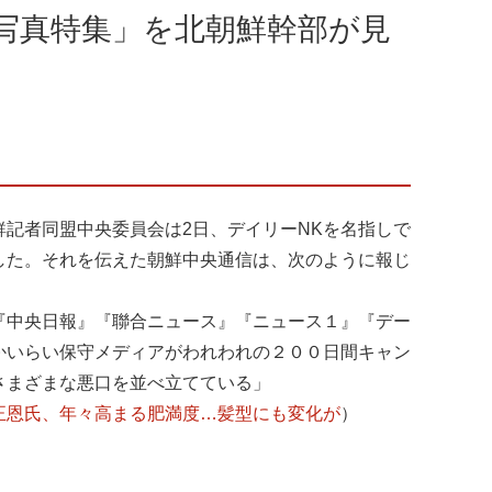
写真特集」を北朝鮮幹部が見
記者同盟中央委員会は2日、デイリーNKを名指しで
した。それを伝えた朝鮮中央通信は、次のように報じ
『中央日報』『聯合ニュース』『ニュース１』『デー
かいらい保守メディアがわれわれの２００日間キャン
さまざまな悪口を並べ立てている」
正恩氏、年々高まる肥満度…髪型にも変化が
）