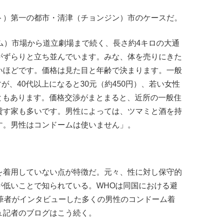
ト）第一の都市・清津（チョンジン）市のケースだ。
ム）市場から道立劇場まで続く、長さ約4キロの大通
がずらりと立ち並んでいます。みな、体を売りにきた
いほどです。価格は見た目と年齢で決まります。一般
すが、40代以上になると30元（約450円）、若い女性
ることもあります。価格交渉がまとまると、近所の一般住
貸す家も多いです。男性によっては、ツマミと酒を持
す。男性はコンドームは使いません」。
を着用していない点が特徴だ。元々、性に対し保守的
が低いことで知られている。WHOは同国における避
、筆者がインタビューした多くの男性のコンドーム着
ュ記者のブログはこう続く。