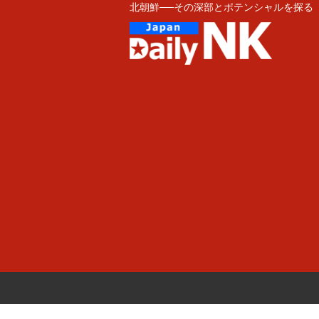
北朝鮮──その深部とポテンシャルを探る
Skip
to
content