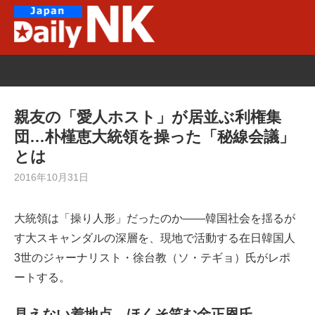
Skip
to
content
親友の「愛人ホスト」が居並ぶ利権集
団…朴槿恵大統領を操った「秘線会議」
とは
2016年10月31日
大統領は「操り人形」だったのか――韓国社会を揺るが
す大スキャンダルの深層を、現地で活動する在日韓国人
3世のジャーナリスト・徐台教（ソ・テギョ）氏がレポ
ートする。
見えない着地点、ほくそ笑む金正恩氏