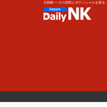
北朝鮮──その深部とポテンシャルを探る
Skip
to
content