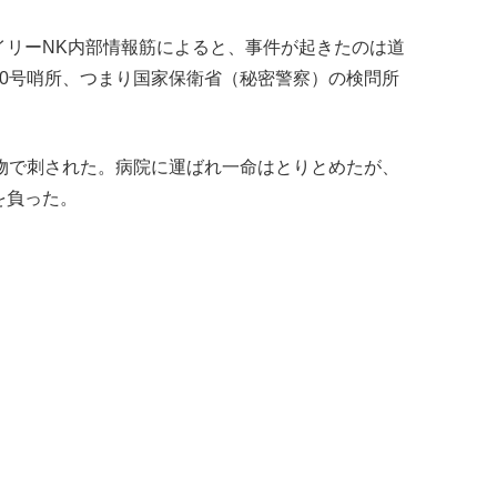
イリーNK内部情報筋によると、事件が起きたのは道
10号哨所、つまり国家保衛省（秘密警察）の検問所
刃物で刺された。病院に運ばれ一命はとりとめたが、
を負った。