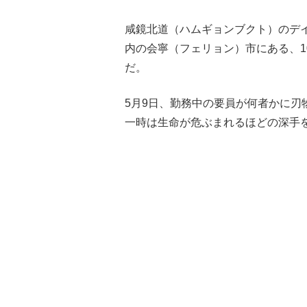
咸鏡北道（ハムギョンブクト）のデ
内の会寧（フェリョン）市にある、
だ。
5月9日、勤務中の要員が何者かに
一時は生命が危ぶまれるほどの深手