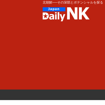
北朝鮮──その深部とポテンシャルを探る
Skip
to
content