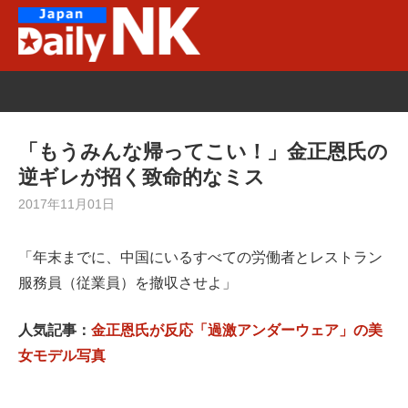
Skip
to
content
「もうみんな帰ってこい！」金正恩氏の
逆ギレが招く致命的なミス
2017年11月01日
「年末までに、中国にいるすべての労働者とレストラン
服務員（従業員）を撤収させよ」
人気記事：
金正恩氏が反応「過激アンダーウェア」の美
女モデル写真