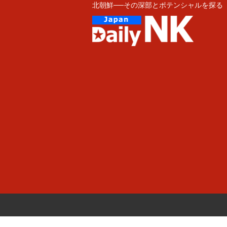
北朝鮮──その深部とポテンシャルを探る
Skip
to
content