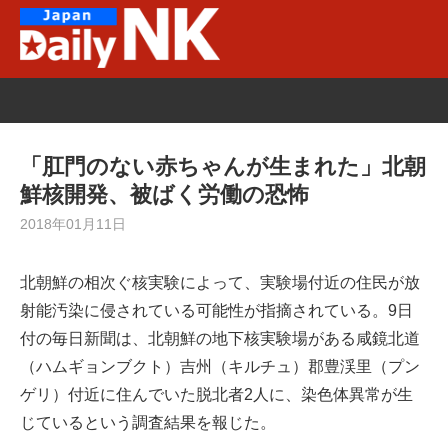
Skip
to
content
「肛門のない赤ちゃんが生まれた」北朝
鮮核開発、被ばく労働の恐怖
2018年01月11日
北朝鮮の相次ぐ核実験によって、実験場付近の住民が放
射能汚染に侵されている可能性が指摘されている。9日
付の毎日新聞は、北朝鮮の地下核実験場がある咸鏡北道
（ハムギョンブクト）吉州（キルチュ）郡豊渓里（プン
ゲリ）付近に住んでいた脱北者2人に、染色体異常が生
じているという調査結果を報じた。