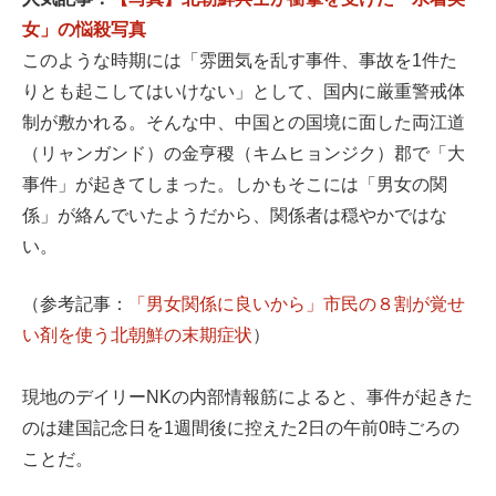
女」の悩殺写真
このような時期には「雰囲気を乱す事件、事故を1件た
りとも起こしてはいけない」として、国内に厳重警戒体
制が敷かれる。そんな中、中国との国境に面した両江道
（リャンガンド）の金亨稷（キムヒョンジク）郡で「大
事件」が起きてしまった。しかもそこには「男女の関
係」が絡んでいたようだから、関係者は穏やかではな
い。
（参考記事：
「男女関係に良いから」市民の８割が覚せ
い剤を使う北朝鮮の末期症状
）
現地のデイリーNKの内部情報筋によると、事件が起きた
のは建国記念日を1週間後に控えた2日の午前0時ごろの
ことだ。