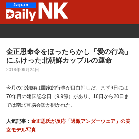
Skip
to
content
金正恩命令をほったらかし「愛の行為」
にふけった北朝鮮カップルの運命
2018年09月24日
今月の北朝鮮は国家的行事が目白押しだ。まず9日には
70年目の建国記念日（9.9節）があり、18日から20日ま
では南北首脳会談が開かれた。
人気記事：
金正恩氏が反応「過激アンダーウェア」の美
女モデル写真