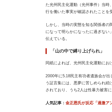
た光州民主化運動（光州事件）当時
行を働いた事実が確認されたことを
しかし、当時の実態を知る関係者の
になって明らかになったに過ぎない
伝えている。
「山の中で縛り上げられ」
同紙によれば、光州民主化運動におけ
2000年に5.18民主有功者遺族会が
う証言集には、悪夢に苦しめられ続
されており、うち2人は性暴力被害
人気記事：
金正恩氏が反応「過激ア