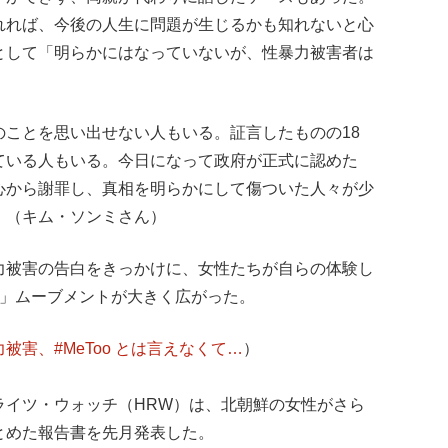
れれば、今後の人生に問題が生じるかも知れないと心
として「明らかにはなっていないが、性暴力被害者は
のことを思い出せない人もいる。証言したものの18
ている人もいる。今日になって政府が正式に認めた
心から謝罪し、真相を明らかにして傷ついた人々が少
」（キム・ソンミさん）
力被害の告白をきっかけに、女性たちが自らの体験し
oo」ムーブメントが大きく広がった。
被害、#MeToo とは言えなくて…
）
ライツ・ウォッチ（HRW）は、北朝鮮の女性がさら
とめた報告書を先月発表した。