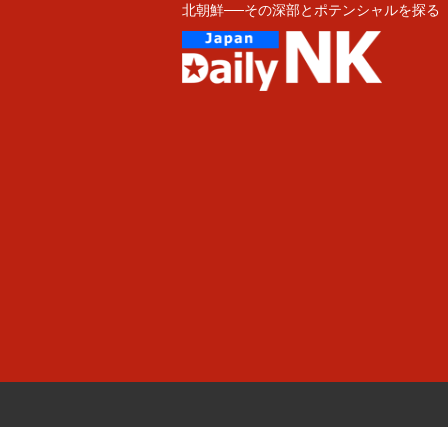
北朝鮮──その深部とポテンシャルを探る
Skip
to
content