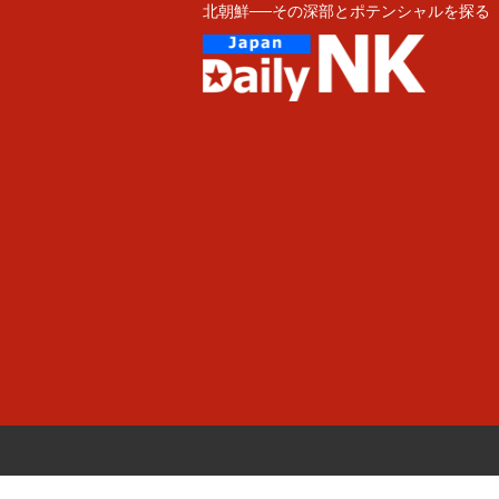
北朝鮮──その深部とポテンシャルを探る
Skip
to
content